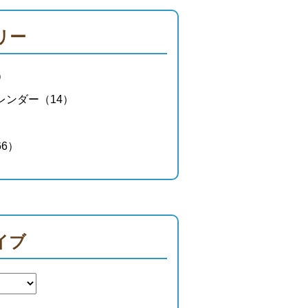
リー
）
レンダー（14）
）
6）
イブ