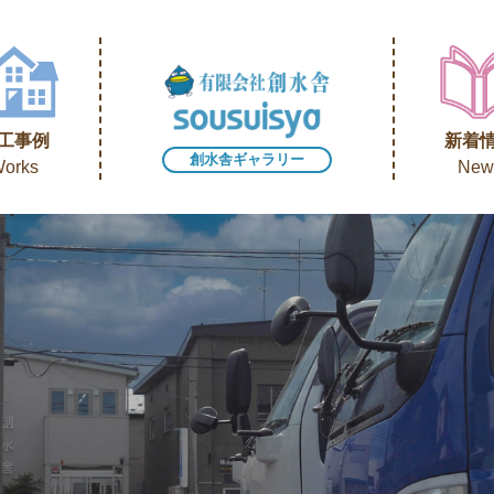
工事例
新着
創水舎ギャラリー
orks
New